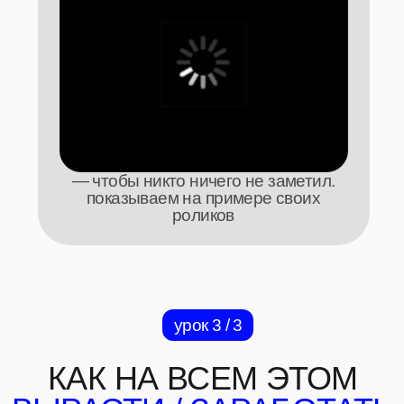
1М просмотров.
свой продакшен за 2 месяца
изучаем стратегии и решения
людей, которые начинали
с разных стартовых точек
2 / 5
как выиграть битву
за внимание
и почему арт-директорские скиллы
— ценность #1, когда возможности
нейронок становятся безлимитными