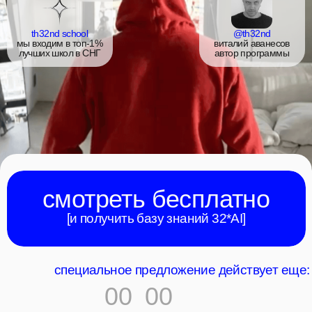
смотреть бесплатно
[и получить базу знаний 32*AI]
специальное предложение действует еще:
00
00
минут
секунд
урок 1 / 3