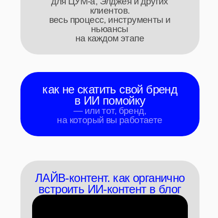
— чтобы никто ничего не заметил.
показываем на примере своих
роликов
урок 3 / 3
КАК НА ВСЕМ ЭТОМ
ВЫРАСТИ / ЗАРАБОТАТЬ
разбираем, что отличает тех, кто
зарабатывает и растет с ИИ — от тех,
кто просто «умеет в нейронки»
1 / 5
$4000 за проект.