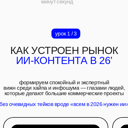
КАК УСТРОЕН РЫНОК
ИИ-КОНТЕНТА В 26’
формируем спокойный и экспертный
вижн среди хайпа и инфошума — глазами людей,
которые делают большие коммерческие проекты
без очевидных тейков вроде «всем в 2026 нужен ии»
ИИ-аватары, ИИ-
за что
инфлюенсеры
лю
и «потоковый» контент:
если те