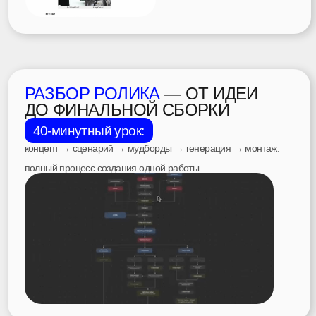
@th32nd
— режиссер крупных
мировых проектов
вертикального видеоформата
— основатель th32nd school /
руководитель продакшена
th32nd_prod
— 340К+ подписчиков