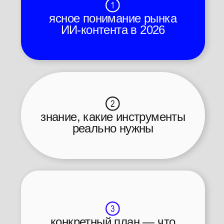
бонус
ВМЕСТЕ С КУРСОМ
ВЫ ПОЛУЧИТЕ ДОСТУП
К
БИБЛИОТЕКЕ ЗНАНИЙ
32*AI
ВИДЕО-ИНТЕРВЬЮ С
УЧЕНИКАМИ
как b2b-продажник стал AI-
креатором с доходом 200К+ за
месяц.
как вернуть интерес к
профессии
после 10 лет в индустрии.
АВТОРСКИЕ СТАТЬИ ПРО ИИ
от Витали, спикеров и
кураторов школы — про