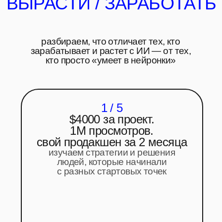
3 / 5
как мы нанимаем спецов
в АИ-продакшен
— и кого точно никогда не возьмем.
взгляд на креаторов
со стороны бизнеса
4 / 5
путь от навыка к деньгам
чеки, клиенты, позиционирование —
конкретные шаги для креаторов,
блогеров и предпринимателей