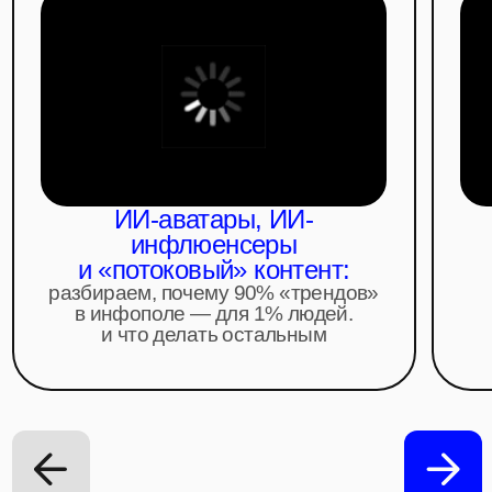
сгенериро
разбираем, почему 90% «трендов»
«
в инфополе — для 1% людей.
и что делать остальным
урок 2 / 3
КАК СДЕЛАТЬ
ИИ ЖИВЫМ
разбираемся на практике, как выжимать
предельные возможности из нейронок и
добиваться профессиональной
картинки