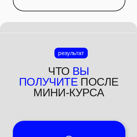
для
блогеров
→ как делать живой
профессиональный контент без
большой команды и бюджетов
смотреть бесплатно
[и получить базу знаний 32*AI]
специальное предложение действует еще:
00
00
минут
секунд