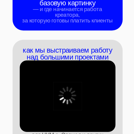
на каждом этапе
как не скатить свой бренд
в ИИ помойку
— или тот, бренд,
на который вы работаете
ЛАЙВ-контент. как органично
встроить ИИ-контент в блог