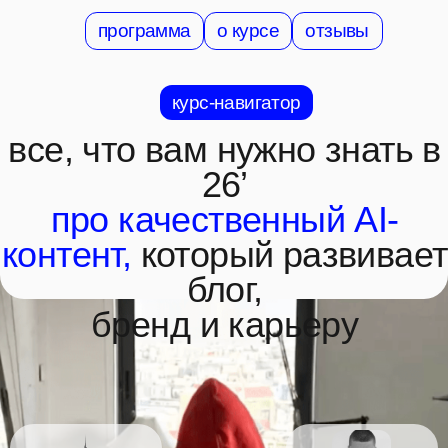
программа
о курсе
отзывы
курс-навигатор
все, что вам нужно знать в
26’
про качественный AI-
контент,
который развивает
блог,
бренд и карьеру
th32nd school
@th32nd
мы входим в топ-1%
виталий аванесов
лучших школ в СНГ
автор программы