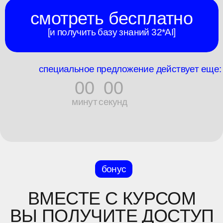
КАК ВЫЙТИ НА
БОЛЬШИХ
КЛИЕНТОВ
видео-урок с выпускником
32*AI:
fake commercial как стратегия
выхода на зарубежный рынок и
известные бренды
ОБЗОР НЕЙРОСЕТЕЙ ОТ
ВИТАЛИ
TH32ND
какие инструменты
использовать, для каких задач,
что стоит денег — а что нет