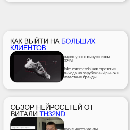
работал с:
школа
TH32ND SCHOOL
мы входим в топ-1%
лучших школ в СНГ