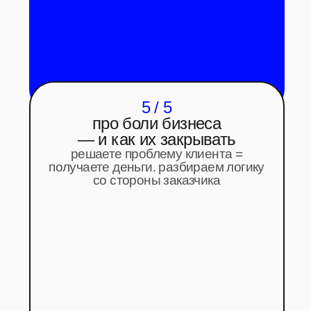
знание, какие инструменты
реально нужны
конкретный план — что
делать именно вам:
для
креаторов
→ какие навыки ценятся и как
выглядит путь к деньгам
для
бизнеса
→ как выстроить контент-систему с
AI и не потерять в качестве
для
профи в видео и рекламе
→ как AI встраивается
в профессиональный пайплайн