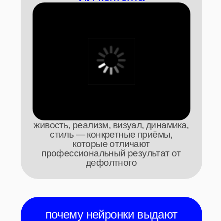
базовую картинку
— и где начинается работа
креатора,
за которую готовы платить клиенты
как мы выстраиваем работу
над большими проектами
для ЦУМ-а, Элджея и других
клиентов.
весь процесс, инструменты и
ньюансы