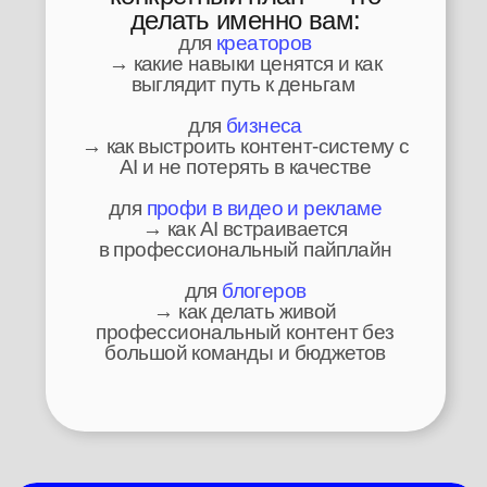
инструменты, подходы и кейсы
применения
РАЗБОР РОЛИКА
— ОТ ИДЕИ
ДО ФИНАЛЬНОЙ СБОРКИ
40-минутный урок:
концепт → сценарий → мудборды → генерация → монтаж.
полный процесс создания одной работы