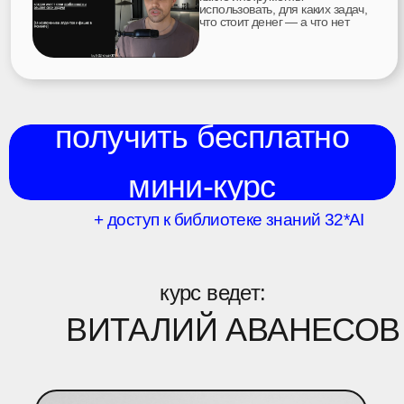
AI | режиссура
12 000+
| контент |
съемка |
выпускников
блоггинг |
криэйшен
ВЫПУСКНИКИ
КУРСА 32*AI
ПО ИИ-КОНТЕНТУ
листай, чтобы посмотреть работы →